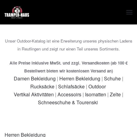
Zum Hauptinhalt springen
Unser Outdoor-Katalog ist eine Erweiterung unseres physischen Ladens
in Reutlingen und zeigt nur einen Teil unseres Sortiments.
Alle Preise inklusive MwSt. und zzgl. Versandkosten (ab 100 €
Bestellwert bieten wir kostenlosen Versand an)
Damen Bekleidung
|
Herren Bekleidung
|
Schuhe
|
Rucksäcke
|
Schlafsäcke
|
Outdoor
Vertikal Aktivitäten
|
Accessoirs
|
Isomatten
|
Zelte
|
Schneeschuhe & Tourenski
Herren Bekleidung