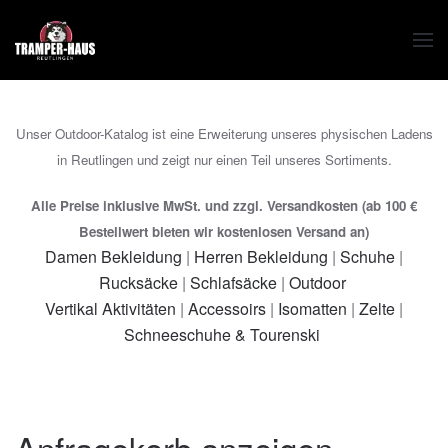
Zum Hauptinhalt springen
Unser Outdoor-Katalog ist eine Erweiterung unseres physischen Ladens
in Reutlingen und zeigt nur einen Teil unseres Sortiments.
Alle Preise inklusive MwSt. und zzgl. Versandkosten (ab 100 €
Bestellwert bieten wir kostenlosen Versand an)
Damen Bekleidung
|
Herren Bekleidung
|
Schuhe
|
Rucksäcke
|
Schlafsäcke
|
Outdoor
Vertikal Aktivitäten
|
Accessoirs
|
Isomatten
|
Zelte
|
Schneeschuhe & Tourenski
Anfragekorb anzeigen