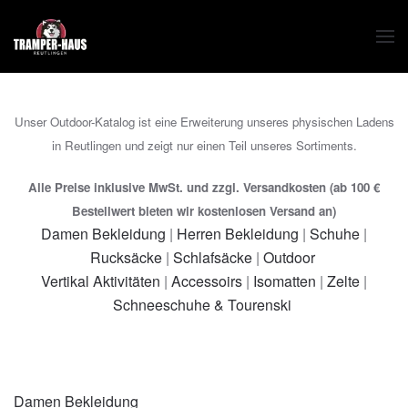
Zum Hauptinhalt springen
Unser Outdoor-Katalog ist eine Erweiterung unseres physischen Ladens
in Reutlingen und zeigt nur einen Teil unseres Sortiments.
Alle Preise inklusive MwSt. und zzgl. Versandkosten (ab 100 €
Bestellwert bieten wir kostenlosen Versand an)
Damen Bekleidung
|
Herren Bekleidung
|
Schuhe
|
Rucksäcke
|
Schlafsäcke
|
Outdoor
Vertikal Aktivitäten
|
Accessoirs
|
Isomatten
|
Zelte
|
Schneeschuhe & Tourenski
Damen Bekleidung