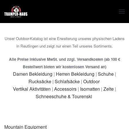
Zum Hauptinhalt springen
Unser Outdoor-Katalog ist eine Erweiterung unseres physischen Ladens
in Reutlingen und zeigt nur einen Teil unseres Sortiments.
Alle Preise inklusive MwSt. und zzgl. Versandkosten (ab 100 €
Bestellwert bieten wir kostenlosen Versand an)
Damen Bekleidung
|
Herren Bekleidung
|
Schuhe
|
Rucksäcke
|
Schlafsäcke
|
Outdoor
Vertikal Aktivitäten
|
Accessoirs
|
Isomatten
|
Zelte
|
Schneeschuhe & Tourenski
Mountain Equipment