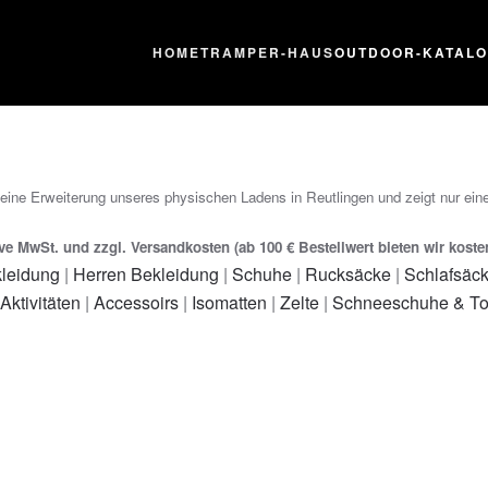
HOME
TRAMPER-HAUS
OUTDOOR-KATAL
 eine Erweiterung unseres physischen Ladens in Reutlingen und zeigt nur eine
ive MwSt. und zzgl. Versandkosten (ab 100 € Bestellwert bieten wir kost
leidung
|
Herren Bekleidung
|
Schuhe
|
Rucksäcke
|
Schlafsäc
 Aktivitäten
|
Accessoirs
|
Isomatten
|
Zelte
|
Schneeschuhe & To