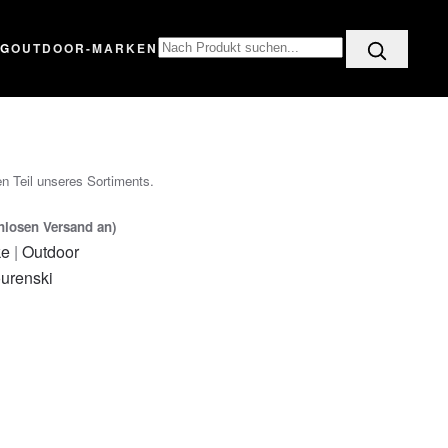
OG
OUTDOOR-MARKEN
n Teil unseres Sortiments.
enlosen Versand an)
ke
|
Outdoor
urenski