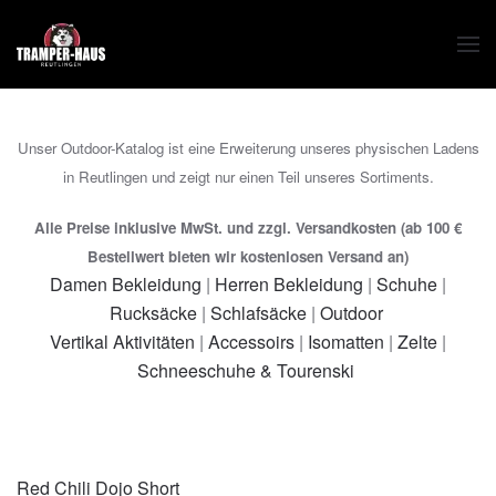
Zum Hauptinhalt springen
Unser Outdoor-Katalog ist eine Erweiterung unseres physischen Ladens
in Reutlingen und zeigt nur einen Teil unseres Sortiments.
Alle Preise inklusive MwSt. und zzgl. Versandkosten (ab 100 €
Bestellwert bieten wir kostenlosen Versand an)
Damen Bekleidung
|
Herren Bekleidung
|
Schuhe
|
Rucksäcke
|
Schlafsäcke
|
Outdoor
Vertikal Aktivitäten
|
Accessoirs
|
Isomatten
|
Zelte
|
Schneeschuhe & Tourenski
Red Chili Dojo Short