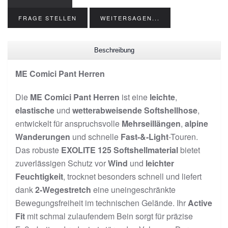
FRAGE STELLEN
WEITERSAGEN...
Beschreibung
ME Comici Pant Herren
Die
ME Comici Pant Herren
ist eine
leichte
,
elastische
und
wetterabweisende Softshellhose
,
entwickelt für anspruchsvolle
Mehrseillängen
,
alpine
Wanderungen
und schnelle
Fast-&-Light
-Touren.
Das robuste
EXOLITE 125 Softshellmaterial
bietet
zuverlässigen Schutz vor
Wind
und
leichter
Feuchtigkeit
, trocknet besonders schnell und liefert
dank
2-Wegestretch
eine uneingeschränkte
Bewegungsfreiheit im technischen Gelände. Ihr
Active
Fit
mit schmal zulaufendem Bein sorgt für präzise