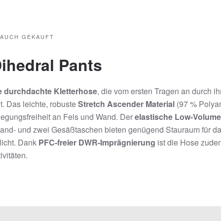
AUCH GEKAUFT
ihedral Pants
ne durchdachte Kletterhose
, die vom ersten Tragen an durch i
. Das leichte, robuste
Stretch Ascender Material
(97 % Polyam
egungsfreiheit an Fels und Wand. Der
elastische Low-Volum
i Hand- und zwei Gesäßtaschen bieten genügend Stauraum für d
licht. Dank
PFC-freier DWR-Imprägnierung
ist die Hose zudem
ivitäten.