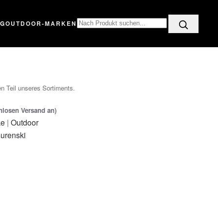
OG
OUTDOOR-MARKEN
n Teil unseres Sortiments.
enlosen Versand an)
ke
|
Outdoor
urenski