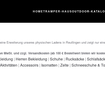
HOME
TRAMPER-HAUS
OUTDOOR-KATAL
 eine Erweiterung unseres physischen Ladens in Reutlingen und zeigt nur eine
ive MwSt. und zzgl. Versandkosten (ab 100 € Bestellwert bieten wir kost
leidung
|
Herren Bekleidung
|
Schuhe
|
Rucksäcke
|
Schlafsäc
 Aktivitäten
|
Accessoirs
|
Isomatten
|
Zelte
|
Schneeschuhe & To