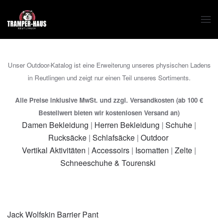
Zum Hauptinhalt springen
Unser Outdoor-Katalog ist eine Erweiterung unseres physischen Ladens
in Reutlingen und zeigt nur einen Teil unseres Sortiments.
Alle Preise inklusive MwSt. und zzgl. Versandkosten (ab 100 €
Bestellwert bieten wir kostenlosen Versand an)
Damen Bekleidung
|
Herren Bekleidung
|
Schuhe
|
Rucksäcke
|
Schlafsäcke
|
Outdoor
Vertikal Aktivitäten
|
Accessoirs
|
Isomatten
|
Zelte
|
Schneeschuhe & Tourenski
Jack Wolfskin Barrier Pant