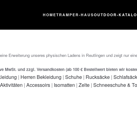
HOME
TRAMPER-HAUS
OUTDOOR-KATAL
 eine Erweiterung unseres physischen Ladens in Reutlingen und zeigt nur eine
ive MwSt. und zzgl. Versandkosten (ab 100 € Bestellwert bieten wir kost
leidung
|
Herren Bekleidung
|
Schuhe
|
Rucksäcke
|
Schlafsäc
 Aktivitäten
|
Accessoirs
|
Isomatten
|
Zelte
|
Schneeschuhe & To