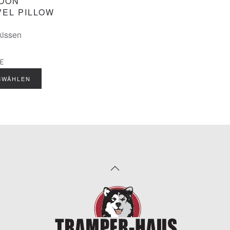
OON
VEL PILLOW
kissen
€
SWÄHLEN