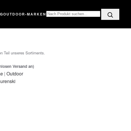
OG
OUTDOOR-MARKEN
n Teil unseres Sortiments.
enlosen Versand an)
ke
|
Outdoor
urenski