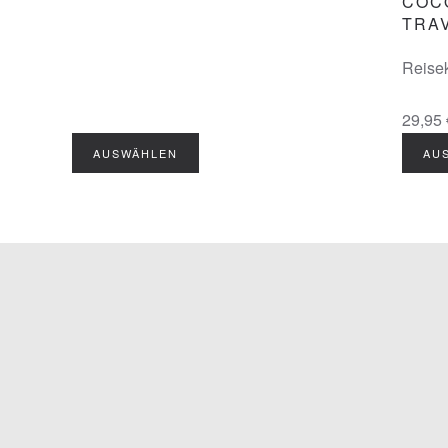
COC
TRA
Reise
29,95 
AUSWÄHLEN
AU