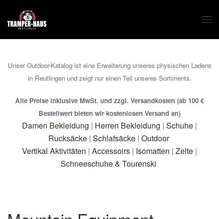
Zum Hauptinhalt springen
Unser Outdoor-Katalog ist eine Erweiterung unseres physischen Ladens
in Reutlingen und zeigt nur einen Teil unseres Sortiments.
Alle Preise inklusive MwSt. und zzgl. Versandkosten (ab 100 €
Bestellwert bieten wir kostenlosen Versand an)
Damen Bekleidung
|
Herren Bekleidung
|
Schuhe
|
Rucksäcke
|
Schlafsäcke
|
Outdoor
Vertikal Aktivitäten
|
Accessoirs
|
Isomatten
|
Zelte
|
Schneeschuhe & Tourenski
Mountain Equipment