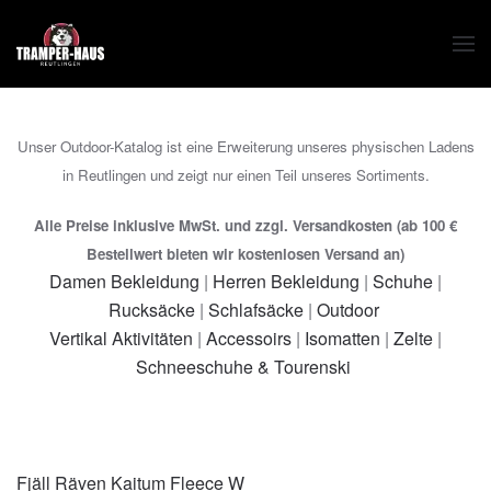
Zum Hauptinhalt springen
Unser Outdoor-Katalog ist eine Erweiterung unseres physischen Ladens
in Reutlingen und zeigt nur einen Teil unseres Sortiments.
Alle Preise inklusive MwSt. und zzgl. Versandkosten (ab 100 €
Bestellwert bieten wir kostenlosen Versand an)
Damen Bekleidung
|
Herren Bekleidung
|
Schuhe
|
Rucksäcke
|
Schlafsäcke
|
Outdoor
Vertikal Aktivitäten
|
Accessoirs
|
Isomatten
|
Zelte
|
Schneeschuhe & Tourenski
Fjäll Räven Kaitum Fleece W