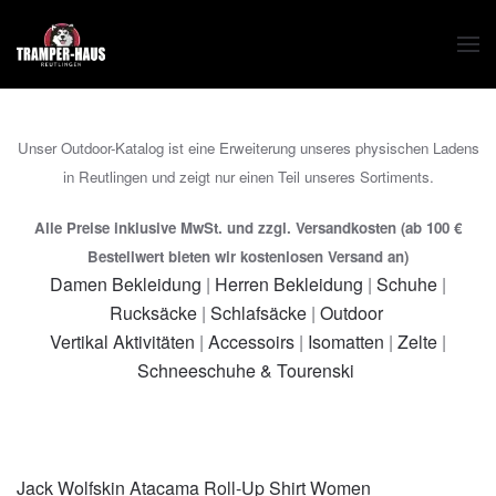
Zum Hauptinhalt springen
Unser Outdoor-Katalog ist eine Erweiterung unseres physischen Ladens
in Reutlingen und zeigt nur einen Teil unseres Sortiments.
Alle Preise inklusive MwSt. und zzgl. Versandkosten (ab 100 €
Bestellwert bieten wir kostenlosen Versand an)
Damen Bekleidung
|
Herren Bekleidung
|
Schuhe
|
Rucksäcke
|
Schlafsäcke
|
Outdoor
Vertikal Aktivitäten
|
Accessoirs
|
Isomatten
|
Zelte
|
Schneeschuhe & Tourenski
Jack Wolfskin Atacama Roll-Up Shirt Women