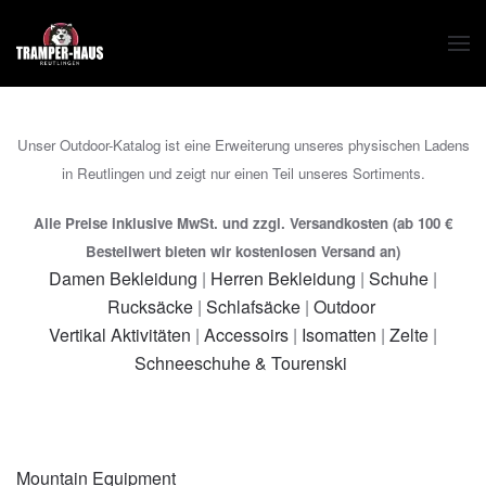
Zum Hauptinhalt springen
Unser Outdoor-Katalog ist eine Erweiterung unseres physischen Ladens
in Reutlingen und zeigt nur einen Teil unseres Sortiments.
Alle Preise inklusive MwSt. und zzgl. Versandkosten (ab 100 €
Bestellwert bieten wir kostenlosen Versand an)
Damen Bekleidung
|
Herren Bekleidung
|
Schuhe
|
Rucksäcke
|
Schlafsäcke
|
Outdoor
Vertikal Aktivitäten
|
Accessoirs
|
Isomatten
|
Zelte
|
Schneeschuhe & Tourenski
Mountain Equipment