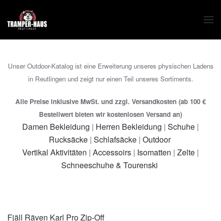
Zum Hauptinhalt springen
Unser Outdoor-Katalog ist eine Erweiterung unseres physischen Ladens
in Reutlingen und zeigt nur einen Teil unseres Sortiments.
Alle Preise inklusive MwSt. und zzgl. Versandkosten (ab 100 €
Bestellwert bieten wir kostenlosen Versand an)
Damen Bekleidung
|
Herren Bekleidung
|
Schuhe
|
Rucksäcke
|
Schlafsäcke
|
Outdoor
Vertikal Aktivitäten
|
Accessoirs
|
Isomatten
|
Zelte
|
Schneeschuhe & Tourenski
Fjäll Räven Karl Pro Zip-Off