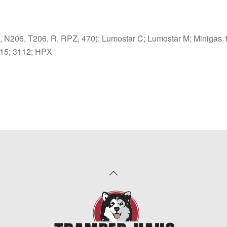
 N206, T206, R, RPZ, 470); Lumostar C; Lumostar M; Minigas 
015; 3112; HPX