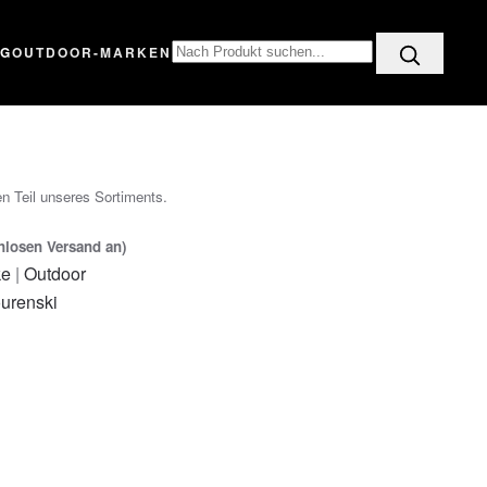
OG
OUTDOOR-MARKEN
n Teil unseres Sortiments.
enlosen Versand an)
ke
|
Outdoor
urenski