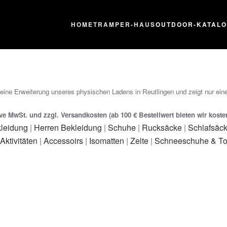
HOME
TRAMPER-HAUS
OUTDOOR-KATAL
 eine Erweiterung unseres physischen Ladens in Reutlingen und zeigt nur eine
ive MwSt. und zzgl. Versandkosten (ab 100 € Bestellwert bieten wir kost
leidung
|
Herren Bekleidung
|
Schuhe
|
Rucksäcke
|
Schlafsäc
 Aktivitäten
|
Accessoirs
|
Isomatten
|
Zelte
|
Schneeschuhe & To