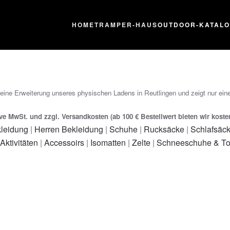
HOME
TRAMPER-HAUS
OUTDOOR-KATAL
 eine Erweiterung unseres physischen Ladens in Reutlingen und zeigt nur eine
ive MwSt. und zzgl. Versandkosten (ab 100 € Bestellwert bieten wir kost
leidung
|
Herren Bekleidung
|
Schuhe
|
Rucksäcke
|
Schlafsäc
 Aktivitäten
|
Accessoirs
|
Isomatten
|
Zelte
|
Schneeschuhe & To