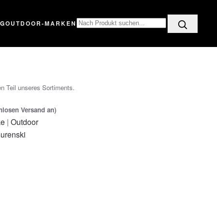
OG
OUTDOOR-MARKEN
n Teil unseres Sortiments.
enlosen Versand an)
ke
|
Outdoor
urenski