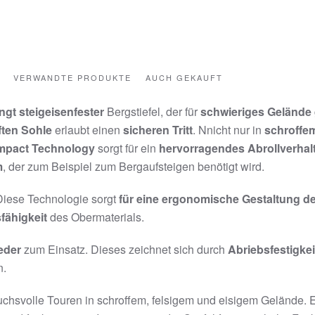
VERWANDTE PRODUKTE
AUCH GEKAUFT
ngt steigeisenfester
Bergstiefel, der für
schwieriges Gelände
ten Sohle
erlaubt einen
sicheren Tritt
. Nnicht nur in
schroffe
Impact Technology
sorgt für ein
hervorragendes Abrollverhal
m
, der zum Beispiel zum Bergaufsteigen benötigt wird.
Diese Technologie sorgt
für eine ergonomische Gestaltung d
fähigkeit
des Obermaterials.
eder
zum Einsatz. Dieses zeichnet sich durch
Abriebsfestigkei
n.
ruchsvolle Touren in schroffem, felsigem und eisigem Gelände. Er