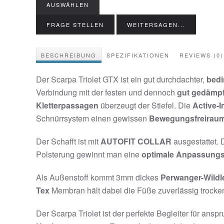
AUSWÄHLEN
FRAGE STELLEN
WEITERSAGEN...
BESCHREIBUNG
SPEZIFIKATIONEN
REVIEWS (0)
Der Scarpa Triolet GTX ist ein gut durchdachter,
bedi
Verbindung mit der festen und dennoch
gut gedämpf
Kletterpassagen
überzeugt der Stiefel. Die
Active-
Schnürrsystem einen gewissen
Bewegungsfreirau
Der Schafft ist mit
AUTOFIT COLLAR
ausgestattet. 
Polsterung gewinnt man eine
optimale Anpassungs
Als Außenstoff kommt 3mm dickes
Perwanger-Wildl
Tex
Membran hält dabei die Füße zuverlässig trocke
Der Scarpa Triolet ist der perfekte Begleiter für ansp