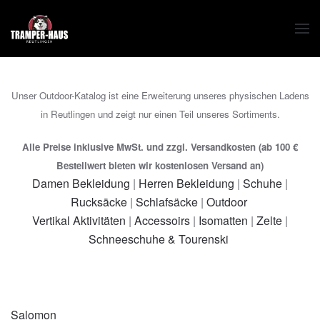
Zum Hauptinhalt springen
Unser Outdoor-Katalog ist eine Erweiterung unseres physischen Ladens
in Reutlingen und zeigt nur einen Teil unseres Sortiments.
Alle Preise inklusive MwSt. und zzgl. Versandkosten (ab 100 €
Bestellwert bieten wir kostenlosen Versand an)
Damen Bekleidung
|
Herren Bekleidung
|
Schuhe
|
Rucksäcke
|
Schlafsäcke
|
Outdoor
Vertikal Aktivitäten
|
Accessoirs
|
Isomatten
|
Zelte
|
Schneeschuhe & Tourenski
Salomon