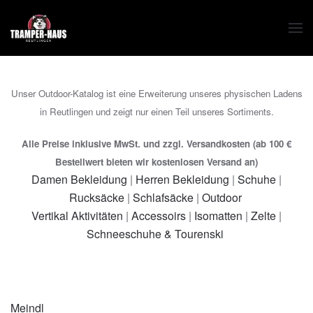
Zum Hauptinhalt springen
Unser Outdoor-Katalog ist eine Erweiterung unseres physischen Ladens
in Reutlingen und zeigt nur einen Teil unseres Sortiments.
Alle Preise inklusive MwSt. und zzgl. Versandkosten (ab 100 €
Bestellwert bieten wir kostenlosen Versand an)
Damen Bekleidung
|
Herren Bekleidung
|
Schuhe
|
Rucksäcke
|
Schlafsäcke
|
Outdoor
Vertikal Aktivitäten
|
Accessoirs
|
Isomatten
|
Zelte
|
Schneeschuhe & Tourenski
Meindl