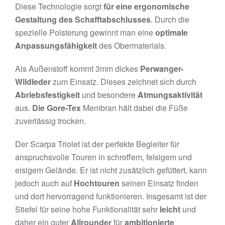
Diese Technologie sorgt
für eine ergonomische
Gestaltung des Schafftabschlusses
. Durch die
spezielle Polsterung gewinnt man eine
optimale
Anpassungsfähigkeit
des Obermaterials.
Als Außenstoff kommt 3mm dickes
Perwanger-
Wildleder
zum Einsatz. Dieses zeichnet sich durch
Abriebsfestigkeit
und besondere
Atmungsaktivität
aus.
Die Gore-Tex
Membran hält dabei die Füße
zuverlässig trocken.
Der Scarpa Triolet ist der perfekte Begleiter für
anspruchsvolle Touren in schroffem, felsigem und
eisigem Gelände. Er ist nicht zusätzlich gefüttert, kann
jedoch auch auf
Hochtouren
seinen Einsatz finden
und dort hervorragend funktionieren. Insgesamt ist der
Stiefel für seine hohe Funktionalität sehr
leicht
und
daher ein guter
Allrounder
für
ambitionierte