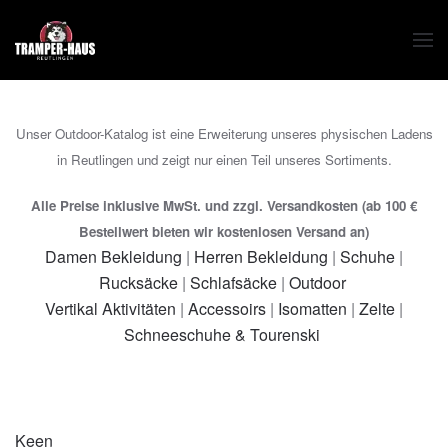
Zum Hauptinhalt springen
Unser Outdoor-Katalog ist eine Erweiterung unseres physischen Ladens
in Reutlingen und zeigt nur einen Teil unseres Sortiments.
Alle Preise inklusive MwSt. und zzgl. Versandkosten (ab 100 €
Bestellwert bieten wir kostenlosen Versand an)
Damen Bekleidung
|
Herren Bekleidung
|
Schuhe
|
Rucksäcke
|
Schlafsäcke
|
Outdoor
Vertikal Aktivitäten
|
Accessoirs
|
Isomatten
|
Zelte
|
Schneeschuhe & Tourenski
Keen